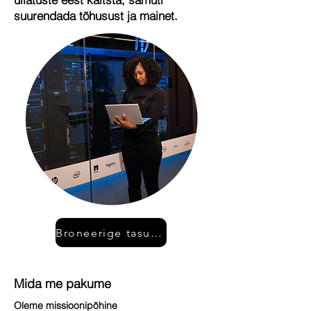
suurendada tõhusust ja mainet.
Broneerige tasuta kõne
Mida me pakume
Oleme missioonipõhine