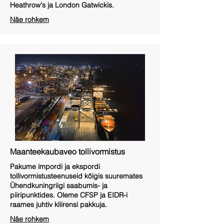
Heathrow's ja London Gatwickis.
Näe rohkem
Maanteekaubaveo tollivormistus
Pakume impordi ja ekspordi
tollivormistusteenuseid kõigis suuremates
Ühendkuningriigi saabumis- ja
piiripunktides. Oleme CFSP ja EIDR-i
raames juhtiv kliirensi pakkuja.
Näe rohkem