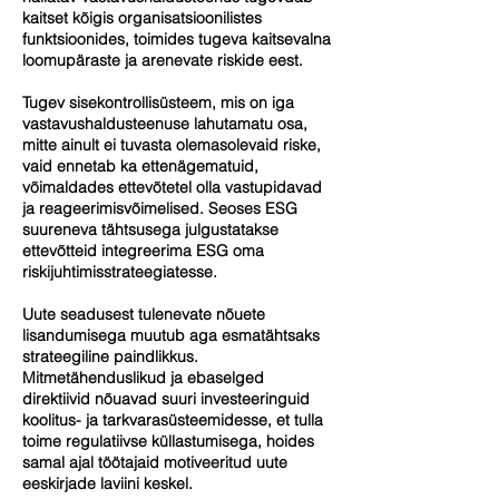
kaitset kõigis organisatsioonilistes
funktsioonides, toimides tugeva kaitsevalna
loomupäraste ja arenevate riskide eest.
Tugev sisekontrollisüsteem, mis on iga
vastavushaldusteenuse lahutamatu osa,
mitte ainult ei tuvasta olemasolevaid riske,
vaid ennetab ka ettenägematuid,
võimaldades ettevõtetel olla vastupidavad
ja reageerimisvõimelised. Seoses ESG
suureneva tähtsusega julgustatakse
ettevõtteid integreerima ESG oma
riskijuhtimisstrateegiatesse.
Uute seadusest tulenevate nõuete
lisandumisega muutub aga esmatähtsaks
strateegiline paindlikkus.
Mitmetähenduslikud ja ebaselged
direktiivid nõuavad suuri investeeringuid
koolitus- ja tarkvarasüsteemidesse, et tulla
toime regulatiivse küllastumisega, hoides
samal ajal töötajaid motiveeritud uute
eeskirjade laviini keskel.