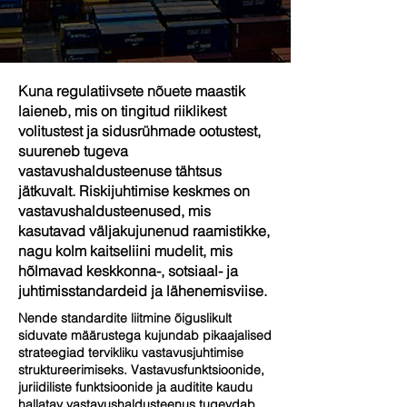
Kuna regulatiivsete nõuete maastik
laieneb, mis on tingitud riiklikest
volitustest ja sidusrühmade ootustest,
suureneb tugeva
vastavushaldusteenuse tähtsus
jätkuvalt. Riskijuhtimise keskmes on
vastavushaldusteenused, mis
kasutavad väljakujunenud raamistikke,
nagu kolm kaitseliini mudelit, mis
hõlmavad keskkonna-, sotsiaal- ja
juhtimisstandardeid ja lähenemisviise.
Nende standardite liitmine õiguslikult
siduvate määrustega kujundab pikaajalised
strateegiad tervikliku vastavusjuhtimise
struktureerimiseks. Vastavusfunktsioonide,
juriidiliste funktsioonide ja auditite kaudu
hallatav vastavushaldusteenus tugevdab