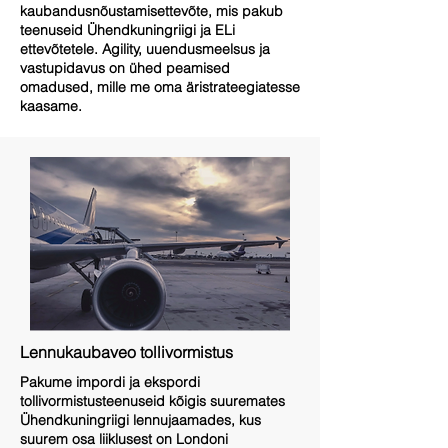
kaubandusnõustamisettevõte, mis pakub
teenuseid Ühendkuningriigi ja ELi
ettevõtetele. Agility, uuendusmeelsus ja
vastupidavus on ühed peamised
omadused, mille me oma äristrateegiatesse
kaasame.
Lennukaubaveo tollivormistus
Pakume impordi ja ekspordi
tollivormistusteenuseid kõigis suuremates
Ühendkuningriigi lennujaamades, kus
suurem osa liiklusest on Londoni