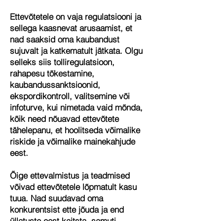
Ettevõtetele on vaja regulatsiooni ja
sellega kaasnevat arusaamist, et
nad saaksid oma kaubandust
sujuvalt ja katkematult jätkata. Olgu
selleks siis tolliregulatsioon,
rahapesu tõkestamine,
kaubandussanktsioonid,
ekspordikontroll, valitsemine või
infoturve, kui nimetada vaid mõnda,
kõik need nõuavad ettevõtete
tähelepanu, et hoolitseda võimalike
riskide ja võimalike mainekahjude
eest.
Õige ettevalmistus ja teadmised
võivad ettevõtetele lõpmatult kasu
tuua. Nad suudavad oma
konkurentsist ette jõuda ja end
üllatuste eest kaitsta, samuti