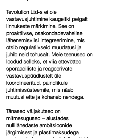
Tevolution Ltd-s ei ole
vastavusjuhtimine kaugeltki pelgalt
linnukeste märkimine. See on
proaktiivse, osakondadevahelise
lähenemisviisi integreerimine, mis
otsib regulatiivseid muudatusi ja
juhib neid tõhusalt. Meie teenused on
loodud selleks, et viia ettevõtted
sporaadiliste ja reageerivate
vastavuspüüdlustelt üle
koordineeritud, paindlikule
juhtimissüsteemile, mis näeb
muutusi ette ja kohaneb nendega.
Tänased väljakutsed on
mitmesugused – alustades
nullilähedaste ambitsioonide
järgimisest ja plastimaksudega