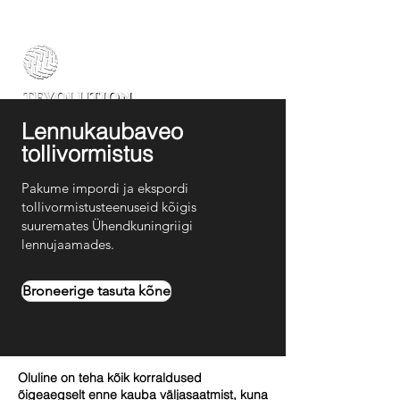
Lennukaubaveo
tollivormistus
Pakume impordi ja ekspordi
tollivormistusteenuseid kõigis
suuremates Ühendkuningriigi
lennujaamades.
Broneerige tasuta kõne
Oluline on teha kõik korraldused
õigeaegselt enne kauba väljasaatmist, kuna