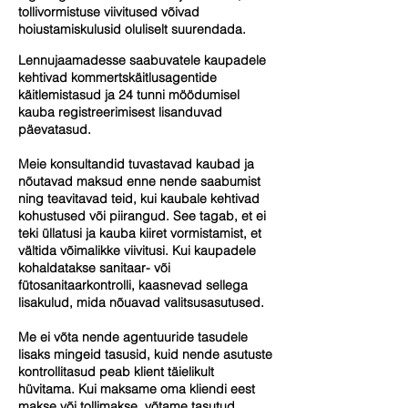
tollivormistuse viivitused võivad
hoiustamiskulusid oluliselt suurendada.
Lennujaamadesse saabuvatele kaupadele
kehtivad kommertskäitlusagentide
käitlemistasud ja 24 tunni möödumisel
kauba registreerimisest lisanduvad
päevatasud.
Meie konsultandid tuvastavad kaubad ja
nõutavad maksud enne nende saabumist
ning teavitavad teid, kui kaubale kehtivad
kohustused või piirangud. See tagab, et ei
teki üllatusi ja kauba kiiret vormistamist, et
vältida võimalikke viivitusi. Kui kaupadele
kohaldatakse sanitaar- või
fütosanitaarkontrolli, kaasnevad sellega
lisakulud, mida nõuavad valitsusasutused.
Me ei võta nende agentuuride tasudele
lisaks mingeid tasusid, kuid nende asutuste
kontrollitasud peab klient täielikult
hüvitama. Kui maksame oma kliendi eest
makse või tollimakse, võtame tasutud