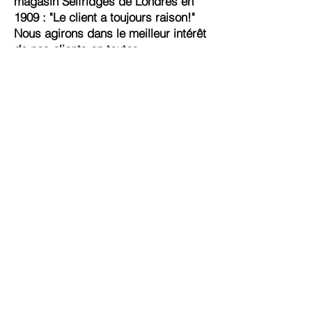
magasin Selfridges de Londres en
1909 : "Le client a toujours raison!"
Nous agirons dans le meilleur intérêt
de nos clients en toutes
circonstances.
Offrir de la valeur pour faire la
différence
Nous serions déçus si nous ne
parvenions pas à apporter des
changements positifs. Nous ferons
toujours de notre mieux et notre
mission est d'aider nos entreprises à
réaliser leur potentiel et à devenir
des leaders dans leur domaine.
Continuez votre bon travail pour
permettre l’excellence