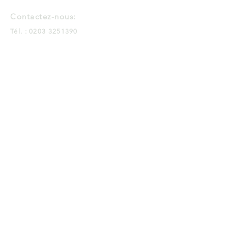
Contactez-nous:
Tél. :
0203 3251390
E:
admin@tevolution.international
Réservez un appel
gratuit
Retrouvez-nous sur les réseaux
sociaux
Tevolution Ltd est un leader du conseil en
commerce international et un